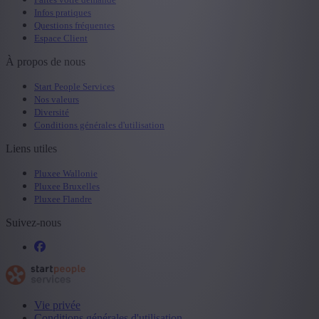
Infos pratiques
Questions fréquentes
Espace Client
À propos de nous
Start People Services
Nos valeurs
Diversité
Conditions générales d'utilisation
Liens utiles
Pluxee Wallonie
Pluxee Bruxelles
Pluxee Flandre
Suivez-nous
Vie privée
Conditions générales d'utilisation