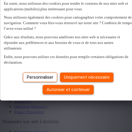
Pour quoi souhaitez-vous demander un rendez-vous ?
*
En outre, nous utilisons des cookies pour rendre le contenu de nos sites web et
applications (mobiles) plus intéressant pour vous.
Nous utilisons également des cookies pour cartographier votre comportement de
En remplissant ce formulaire, vous acceptez
privacy policy
navigation. Comment vous êtes-vous retrouvé sur notre site ? Combien de temps
.
*
l’avez-vous utilisé ?
Je souhaite recevoir une copie du formulaire rempli.
Grâce aux résultats, nous pouvons améliorer nos sites web si nécessaire et
répondre aux préférences et aux besoins de vous et de tous nos autres
utilisateurs.
Une erreur s'est produite. Veuillez réessayer plus tard.
Fermer
Trouver une agence dans votre région
Enfin, nous pouvons utiliser ces données pour remplir certaines obligations de
déclaration.
Personnaliser
Uniquement nécessaire
Rechercher
Devenez aide à domicile
Autoriser et continuer
Travailler comme aide à domicile
Avantages
Questions fréquentes
Espace Travailleur
Demander une aide à domicile
Faites votre demande