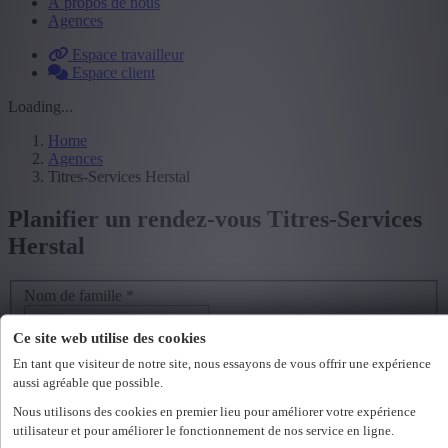
À propos de nous
Agences
Espace travailleur
Espace client
Loading...
Home
Agences
Titres-Services Herstal
Planifier un rendez-vous Titres-Services
Herstal
Nom de famille
*
Prénom
*
Ce site web utilise des cookies
En tant que visiteur de notre site, nous essayons de vous offrir une expérience
Adresse e-mail
*
aussi agréable que possible.
Nous utilisons des cookies en premier lieu pour améliorer votre expérience
GSM ou téléphone
*
utilisateur et pour améliorer le fonctionnement de nos service en ligne.