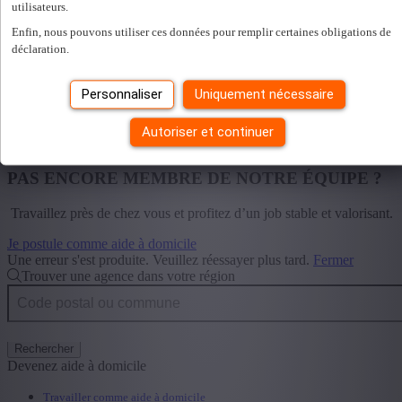
utilisateurs.
Enfin, nous pouvons utiliser ces données pour remplir certaines obligations de
déclaration.
Jours fériés
Personnaliser
Uniquement nécessaire
Autoriser et continuer
Bring a Friend
PAS ENCORE MEMBRE DE NOTRE ÉQUIPE ?
Travaillez près de chez vous et profitez d’un job stable et valorisant.
Je postule comme aide à domicile
Une erreur s'est produite. Veuillez réessayer plus tard.
Fermer
Trouver une agence dans votre région
Rechercher
Devenez aide à domicile
Travailler comme aide à domicile