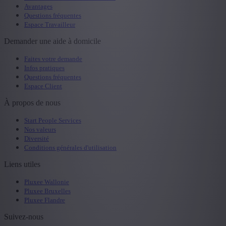
Avantages
Questions fréquentes
Espace Travailleur
Demander une aide à domicile
Faites votre demande
Infos pratiques
Questions fréquentes
Espace Client
À propos de nous
Start People Services
Nos valeurs
Diversité
Conditions générales d'utilisation
Liens utiles
Pluxee Wallonie
Pluxee Bruxelles
Pluxee Flandre
Suivez-nous