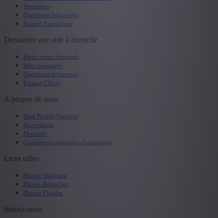
Avantages
Questions fréquentes
Espace Travailleur
Demander une aide à domicile
Faites votre demande
Infos pratiques
Questions fréquentes
Espace Client
À propos de nous
Start People Services
Nos valeurs
Diversité
Conditions générales d'utilisation
Liens utiles
Pluxee Wallonie
Pluxee Bruxelles
Pluxee Flandre
Suivez-nous