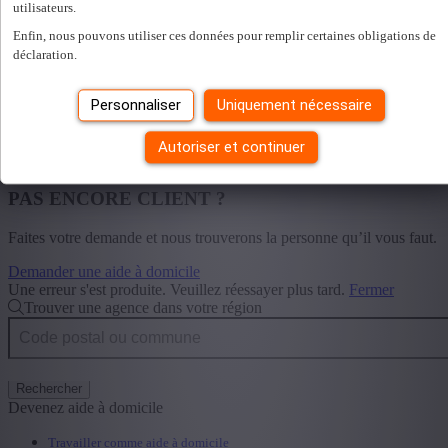
utilisateurs.
Enfin, nous pouvons utiliser ces données pour remplir certaines obligations de
déclaration.
Bring a Friend
Personnaliser
Uniquement nécessaire
Autoriser et continuer
Documents
PAS ENCORE CLIENT ?
Faites votre demande et nous trouverons la personne qu’il vous faut.
Demander une aide à domicile
Une erreur s'est produite. Veuillez réessayer plus tard.
Fermer
Trouver une agence dans votre région
Rechercher
Devenez aide à domicile
Travailler comme aide à domicile