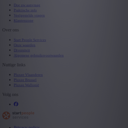
Doe uw aanvraag
Praktische info
Veelgestelde vragen
Klantenzone
Over ons
Start People Services
Onze waarden
Diversiteit
Algemene gebruiksvoorwaarden
Nuttige links
Pluxee Vlaanderen
Pluxee Brussel
Pluxee Wallonië
Volg ons
Privacy policy