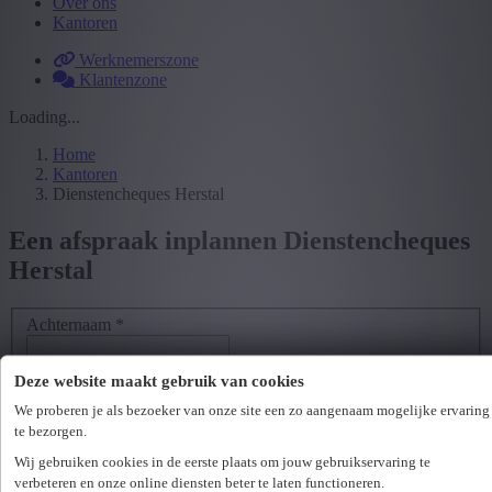
Over ons
Kantoren
Werknemerszone
Klantenzone
Loading...
Home
Kantoren
Dienstencheques Herstal
Een afspraak inplannen Dienstencheques
Herstal
Achternaam
*
Voornaam
*
Deze website maakt gebruik van cookies
E-mailadres
*
We proberen je als bezoeker van onze site een zo aangenaam mogelijke ervaring
te bezorgen.
GSM- of telefoonnummer
*
Wij gebruiken cookies in de eerste plaats om jouw gebruikservaring te
verbeteren en onze online diensten beter te laten functioneren.