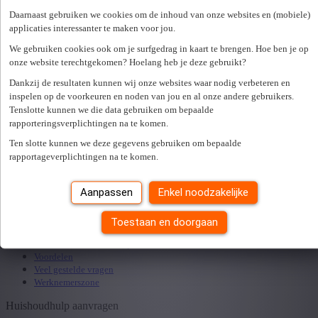
Waarvoor wenst u een afspraak aan te vragen?
*
Daarnaast gebruiken we cookies om de inhoud van onze websites en (mobiele)
applicaties interessanter te maken voor jou.
Door het invullen van dit formulier ga je akkoord met de
We gebruiken cookies ook om je surfgedrag in kaart te brengen. Hoe ben je op
privacy policy
.
*
onze website terechtgekomen? Hoelang heb je deze gebruikt?
Ik wens een kopie van het ingevulde formulier te
Dankzij de resultaten kunnen wij onze websites waar nodig verbeteren en
ontvangen
inspelen op de voorkeuren en noden van jou en al onze andere gebruikers.
Tenslotte kunnen we die data gebruiken om bepaalde
rapporteringsverplichtingen na te komen.
Er is een fout opgetreden. Gelieve later opnieuw te proberen.
Sluiten
Ten slotte kunnen we deze gegevens gebruiken om bepaalde
Zoek een kantoor in je buurt
rapportageverplichtingen na te komen.
Aanpassen
Enkel noodzakelijke
Zoek kantoor
Start als huishoudhulp
Toestaan en doorgaan
Werken als huishoudhulp
Voordelen
Veel gestelde vragen
Werknemerszone
Huishoudhulp aanvragen