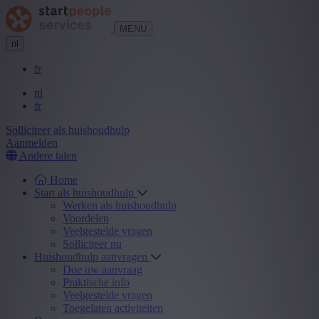
MENU
nl
fr
nl
fr
Solliciteer als huishoudhulp
Aanmelden
Andere talen
Home
Start als huishoudhulp
Werken als huishoudhulp
Voordelen
Veelgestelde vragen
Solliciteer nu
Huishoudhulp aanvragen
Doe uw aanvraag
Praktische info
Veelgestelde vragen
Toegelaten activiteiten