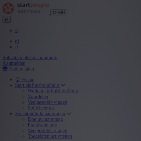
MENU
nl
fr
nl
fr
Solliciteer als huishoudhulp
Aanmelden
Andere talen
Home
Start als huishoudhulp
Werken als huishoudhulp
Voordelen
Veelgestelde vragen
Solliciteer nu
Huishoudhulp aanvragen
Doe uw aanvraag
Praktische info
Veelgestelde vragen
Toegelaten activiteiten