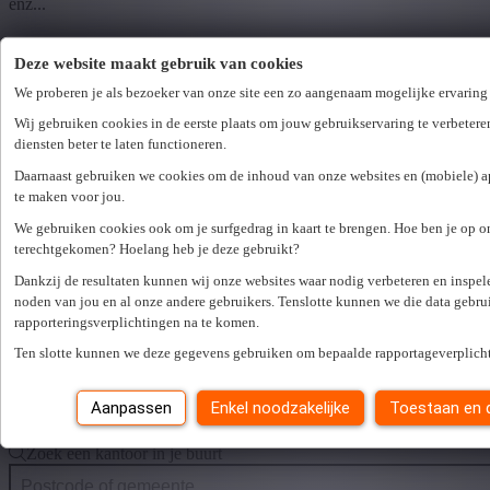
enz...
GEEN FAMILIELEDEN INSCHAKELEN
Deze website maakt gebruik van cookies
Het is ook niet toegelaten om iemand van de familie tot de tweede
We proberen je als bezoeker van onze site een zo aangenaam mogelijke ervaring
graad of iemand die op hetzelfde adres woont bij u als huishoudhulp
Wij gebruiken cookies in de eerste plaats om jouw gebruikservaring te verbetere
in te schakelen.
diensten beter te laten functioneren.
WEERSOMSTANDIGHEDEN
Daarnaast gebruiken we cookies om de inhoud van onze websites en (mobiele) app
te maken voor jou.
Afhankelijk van de weersomstandigheden rekenen we op het
We gebruiken cookies ook om je surfgedrag in kaart te brengen. Hoe ben je op o
gezond verstand van iedereen om bepaalde taken al dan niet uit te
terechtgekomen? Hoelang heb je deze gebruikt?
stellen tot een beter moment (bvb ramen lappen bij vrieskou of
hevige regen).
Dankzij de resultaten kunnen wij onze websites waar nodig verbeteren en inspe
noden van jou en al onze andere gebruikers. Tenslotte kunnen we die data gebr
TWIJFEL?
rapporteringsverplichtingen na te komen.
Ten slotte kunnen we deze gegevens gebruiken om bepaalde rapportageverplich
Bij twijfel? Contacteer steeds uw kantoor zodat we bij controle geen
onaangename verrassingen hebben.
Aanpassen
Enkel noodzakelijke
Toestaan en 
Contacteer uw kantoor
Er is een fout opgetreden. Gelieve later opnieuw te proberen.
Sluiten
Zoek een kantoor in je buurt