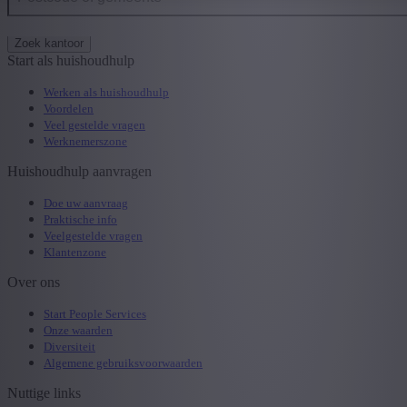
Zoek kantoor
Start als huishoudhulp
Werken als huishoudhulp
Voordelen
Veel gestelde vragen
Werknemerszone
Huishoudhulp aanvragen
Doe uw aanvraag
Praktische info
Veelgestelde vragen
Klantenzone
Over ons
Start People Services
Onze waarden
Diversiteit
Algemene gebruiksvoorwaarden
Nuttige links