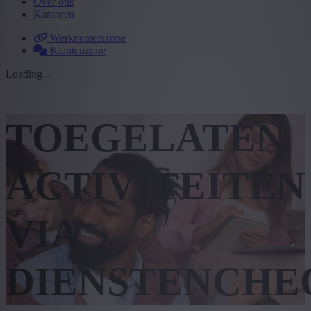
Over ons
Kantoren
Werknemerszone
Klantenzone
Loading...
TOEGELATEN
ACTIVITEITEN
VIA
DIENSTENCHE