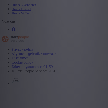
Pluxee Vlaanderen
Pluxee Brussel
Pluxee Wallonië
Volg ons
Privacy policy
Algemene gebruiksvoorwaarden
Disclaimer
Cookie policy
Erkenningsnummer: 01159
© Start People Services 2026