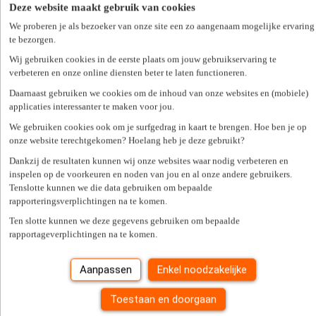
Deze website maakt gebruik van cookies
Het dienstenbedrijf zal de in artikel 1 overeengekomen activiteiten
uitvoeren naar zijn beste kennis en vermogen. De aansprakelijkheid
We proberen je als bezoeker van onze site een zo aangenaam mogelijke ervaring
van het dienstenbedrijf is beperkt tot de schade die het rechtstreekse
te bezorgen.
gevolg is van het niet correct uitvoeren van deze activiteiten, tenzij
Wij gebruiken cookies in de eerste plaats om jouw gebruikservaring te
in geval van schade die het gevolg is van de eigen grove schuld of
verbeteren en onze online diensten beter te laten functioneren.
opzettelijke fout of die van haar aangestelden of in geval overlijden
of lichamelijk letsel van de gebruiker ten gevolge van een doen of
Daarnaast gebruiken we cookies om de inhoud van onze websites en (mobiele)
nalaten van het dienstenbedrijf.. Schadegevallen met een waarde
applicaties interessanter te maken voor jou.
onder de 650 euro kunnen noch verhaald worden op de
huishoudhulp, noch op het dienstenbedrijf. Bij ieder schadegeval
We gebruiken cookies ook om je surfgedrag in kaart te brengen. Hoe ben je op
met stoffelijke schade blijft, per beschadigd voorwerp, de som van
onze website terechtgekomen? Hoelang heb je deze gebruikt?
650 EUR ten laste van de gebruiker als eigen risico. Per
Dankzij de resultaten kunnen wij onze websites waar nodig verbeteren en
schadegeval neemt het dienstenbedrijf maximum tot 1.000.000 EUR
inspelen op de voorkeuren en noden van jou en al onze andere gebruikers.
van de door de gebruiker bewezen schade op zich. De tussenkomst
Tenslotte kunnen we die data gebruiken om bepaalde
gebeurt uitsluitend na aanvaarding van het schadegeval door de
rapporteringsverplichtingen na te komen.
verzekeringsmaatschappij en op basis van de waarde van het goed
op het ogenblik van het schadegeval.
Ten slotte kunnen we deze gegevens gebruiken om bepaalde
rapportageverplichtingen na te komen.
Het dienstenbedrijf is in geen geval aansprakelijk voor de gevolgen
van vergissingen, fouten of vergetelheden van de gebruiker bij het
geven van informatie en/of instructies met betrekking tot de
Aanpassen
Enkel noodzakelijke
uitvoering van de opdracht.
Toestaan en doorgaan
Evenmin kan het dienstenbedrijf aansprakelijk gesteld worden voor
schade die zijn oorsprong vindt in de uitvoering van activiteiten die