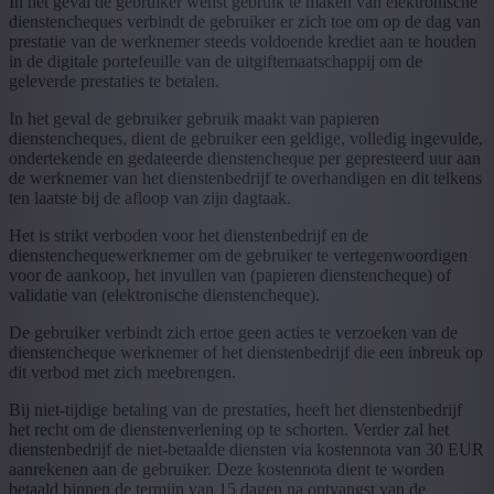
In het geval de gebruiker wenst gebruik te maken van elektronische
dienstencheques verbindt de gebruiker er zich toe om op de dag van
prestatie van de werknemer steeds voldoende krediet aan te houden
in de digitale portefeuille van de uitgiftemaatschappij om de
geleverde prestaties te betalen.
In het geval de gebruiker gebruik maakt van papieren
dienstencheques, dient de gebruiker een geldige, volledig ingevulde,
ondertekende en gedateerde dienstencheque per gepresteerd uur aan
de werknemer van het dienstenbedrijf te overhandigen en dit telkens
ten laatste bij de afloop van zijn dagtaak.
Het is strikt verboden voor het dienstenbedrijf en de
dienstenchequewerknemer om de gebruiker te vertegenwoordigen
voor de aankoop, het invullen van (papieren dienstencheque) of
validatie van (elektronische dienstencheque).
De gebruiker verbindt zich ertoe geen acties te verzoeken van de
dienstencheque werknemer of het dienstenbedrijf die een inbreuk op
dit verbod met zich meebrengen.
Bij niet-tijdige betaling van de prestaties, heeft het dienstenbedrijf
het recht om de dienstenverlening op te schorten. Verder zal het
dienstenbedrijf de niet-betaalde diensten via kostennota van 30 EUR
aanrekenen aan de gebruiker. Deze kostennota dient te worden
betaald binnen de termijn van 15 dagen na ontvangst van de