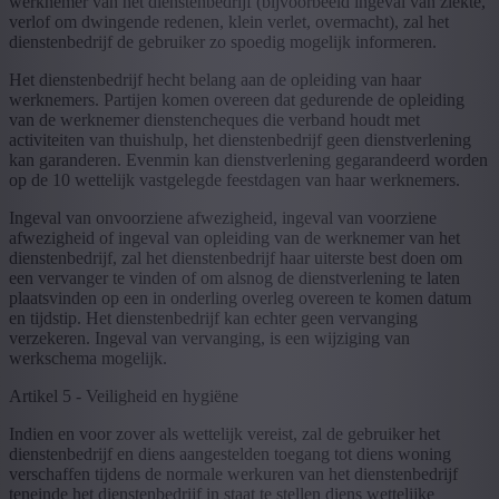
werknemer van het dienstenbedrijf (bijvoorbeeld ingeval van ziekte,
verlof om dwingende redenen, klein verlet, overmacht), zal het
dienstenbedrijf de gebruiker zo spoedig mogelijk informeren.
Het dienstenbedrijf hecht belang aan de opleiding van haar
werknemers. Partijen komen overeen dat gedurende de opleiding
van de werknemer dienstencheques die verband houdt met
activiteiten van thuishulp, het dienstenbedrijf geen dienstverlening
kan garanderen. Evenmin kan dienstverlening gegarandeerd worden
op de 10 wettelijk vastgelegde feestdagen van haar werknemers.
Ingeval van onvoorziene afwezigheid, ingeval van voorziene
afwezigheid of ingeval van opleiding van de werknemer van het
dienstenbedrijf, zal het dienstenbedrijf haar uiterste best doen om
een vervanger te vinden of om alsnog de dienstverlening te laten
plaatsvinden op een in onderling overleg overeen te komen datum
en tijdstip. Het dienstenbedrijf kan echter geen vervanging
verzekeren. Ingeval van vervanging, is een wijziging van
werkschema mogelijk.
Artikel 5 - Veiligheid en hygiëne
Indien en voor zover als wettelijk vereist, zal de gebruiker het
dienstenbedrijf en diens aangestelden toegang tot diens woning
verschaffen tijdens de normale werkuren van het dienstenbedrijf
teneinde het dienstenbedrijf in staat te stellen diens wettelijke