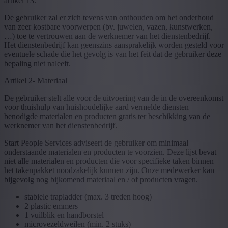
artikel 13.
De gebruiker zal er zich tevens van onthouden om het onderhoud
van zeer kostbare voorwerpen (bv. juwelen, vazen, kunstwerken,
…) toe te vertrouwen aan de werknemer van het dienstenbedrijf.
Het dienstenbedrijf kan geenszins aansprakelijk worden gesteld voor
eventuele schade die het gevolg is van het feit dat de gebruiker deze
bepaling niet naleeft.
Artikel 2- Materiaal
De gebruiker stelt alle voor de uitvoering van de in de overeenkomst
voor thuishulp van huishoudelijke aard vermelde diensten
benodigde materialen en producten gratis ter beschikking van de
werknemer van het dienstenbedrijf.
Start People Services adviseert de gebruiker om minimaal
onderstaande materialen en producten te voorzien. Deze lijst bevat
niet alle materialen en producten die voor specifieke taken binnen
het takenpakket noodzakelijk kunnen zijn. Onze medewerker kan
bijgevolg nog bijkomend materiaal en / of producten vragen.
stabiele trapladder (max. 3 treden hoog)
2 plastic emmers
1 vuilblik en handborstel
microvezeldweilen (min. 2 stuks)