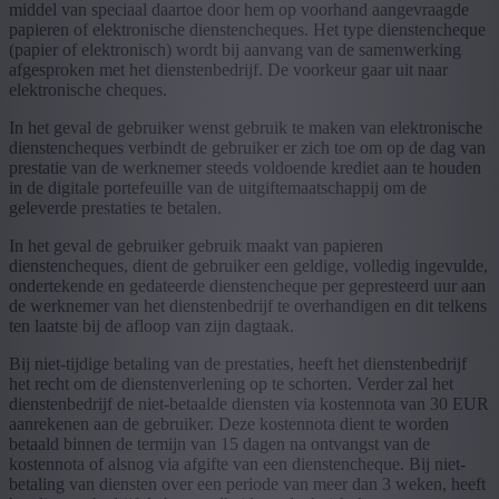
middel van speciaal daartoe door hem op voorhand aangevraagde
papieren of elektronische dienstencheques. Het type dienstencheque
(papier of elektronisch) wordt bij aanvang van de samenwerking
afgesproken met het dienstenbedrijf. De voorkeur gaar uit naar
elektronische cheques.
In het geval de gebruiker wenst gebruik te maken van elektronische
dienstencheques verbindt de gebruiker er zich toe om op de dag van
prestatie van de werknemer steeds voldoende krediet aan te houden
in de digitale portefeuille van de uitgiftemaatschappij om de
geleverde prestaties te betalen.
In het geval de gebruiker gebruik maakt van papieren
dienstencheques, dient de gebruiker een geldige, volledig ingevulde,
ondertekende en gedateerde dienstencheque per gepresteerd uur aan
de werknemer van het dienstenbedrijf te overhandigen en dit telkens
ten laatste bij de afloop van zijn dagtaak.
Bij niet-tijdige betaling van de prestaties, heeft het dienstenbedrijf
het recht om de dienstenverlening op te schorten. Verder zal het
dienstenbedrijf de niet-betaalde diensten via kostennota van 30 EUR
aanrekenen aan de gebruiker. Deze kostennota dient te worden
betaald binnen de termijn van 15 dagen na ontvangst van de
kostennota of alsnog via afgifte van een dienstencheque. Bij niet-
betaling van diensten over een periode van meer dan 3 weken, heeft