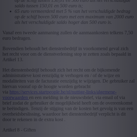
op de schijf tussen 150,01 en 500 euro als het verschuldigde
saldo tussen 150,01 en 500 euro is;
65 euro vermeerderd met 5 % van het verschuldigde bedrag
op de schijf boven 500 euro met een maximum van 2000 euro
als het verschuldigde saldo hoger dan 500 euro is.
Vanaf een tweede aanmaning zullen de aanmaankosten telkens 7,50
euro bedragen.
Bovendien behoudt het dienstenbedrijf in voorkomend geval zich
het recht voor om de dienstverlening stop te zetten zoals bepaald in
Artikel 13.
Het dienstenbedrijf behoudt zich het recht om de bijkomende
administratieve kost eenzijdig te verhogen en / of de wijze en
modaliteiten van de facturatie eenzijdig te wijzigen. De gebruiker zal
hiervan vooraf op de hoogte worden gebracht
via
https://services.startpeople.be/nl/nuttige-links/algemene-
voorwaarden
en een melding in de nieuwsbrief, via email of via
brief zodat de gebruiker de mogelijkheid heeft om de overeenkomst
te beëindigen. Tenzij de stijging van de kosten het gevolg is van een
overheidsbeslissing, waardoor het dienstenbedrijf verplicht is dit
door te rekenen in de extra kost .
Artikel 8 - Giften