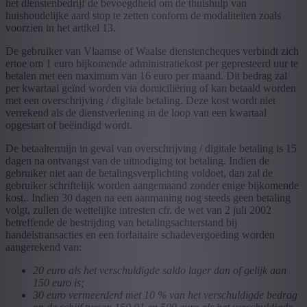
het dienstenbedrijf de bevoegdheid om de thuishulp van
huishoudelijke aard stop te zetten conform de modaliteiten zoals
voorzien in het artikel 13.
De gebruiker van Vlaamse of Waalse dienstencheques verbindt zich
ertoe om 1 euro bijkomende administratiekost per gepresteerd uur te
betalen met een maximum van 16 euro per maand. Dit bedrag zal
per kwartaal geïnd worden via domiciliëring of kan betaald worden
met een overschrijving / digitale betaling. Deze kost wordt niet
verrekend als de dienstverlening in de loop van een kwartaal
opgestart of beëindigd wordt.
De betaaltermijn in geval van overschrijving / digitale betaling is 15
dagen na ontvangst van de uitnodiging tot betaling. Indien de
gebruiker niet aan de betalingsverplichting voldoet, dan zal de
gebruiker schriftelijk worden aangemaand zonder enige bijkomende
kost.. Indien 30 dagen na een aanmaning nog steeds geen betaling
volgt, zullen de wettelijke intresten cfr. de wet van 2 juli 2002
betreffende de bestrijding van betalingsachterstand bij
handelstransacties en een forfaitaire schadevergoeding worden
aangerekend van:
20 euro als het verschuldigde saldo lager dan of gelijk aan
150 euro is;
30 euro vermeerderd met 10 % van het verschuldigde bedrag