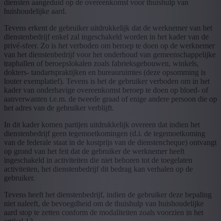
diensten aangeduid op de overeenkomst voor thuishulp van
huishoudelijke aard.
Tevens erkent de gebruiker uitdrukkelijk dat de werknemer van het
dienstenbedrijf enkel zal ingeschakeld worden in het kader van de
privé-sfeer. Zo is het verboden om beroep te doen op de werknemer
van het dienstenbedrijf voor het onderhoud van gemeenschappelijke
traphallen of beroepslokalen zoals fabrieksgebouwen, winkels,
dokters- tandartspraktijken en bureauruimtes (deze opsomming is
louter exemplatief). Tevens is het de gebruiker verboden om in het
kader van onderhavige overeenkomst beroep te doen op bloed- of
aanverwanten t.e.m. de tweede graad of enige andere persoon die op
het adres van de gebruiker verblijft.
In dit kader komen partijen uitdrukkelijk overeen dat indien het
dienstenbedrijf geen tegemoetkomingen (d.i. de tegemoetkoming
van de federale staat in de kostprijs van de dienstencheque) ontvangt
op grond van het feit dat de gebruiker de werknemer heeft
ingeschakeld in activiteiten die niet behoren tot de toegelaten
activiteiten, het dienstenbedrijf dit bedrag kan verhalen op de
gebruiker.
Tevens heeft het dienstenbedrijf, indien de gebruiker deze bepaling
niet naleeft, de bevoegdheid om de thuishulp van huishoudelijke
aard stop te zetten conform de modaliteiten zoals voorzien in het