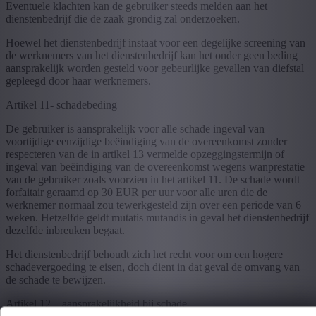
Eventuele klachten kan de gebruiker steeds melden aan het
dienstenbedrijf die de zaak grondig zal onderzoeken.
Hoewel het dienstenbedrijf instaat voor een degelijke screening van
de werknemers van het dienstenbedrijf kan het onder geen beding
aansprakelijk worden gesteld voor gebeurlijke gevallen van diefstal
gepleegd door haar werknemers.
Artikel 11- schadebeding
De gebruiker is aansprakelijk voor alle schade ingeval van
voortijdige eenzijdige beëindiging van de overeenkomst zonder
respecteren van de in artikel 13 vermelde opzeggingstermijn of
ingeval van beëindiging van de overeenkomst wegens wanprestatie
van de gebruiker zoals voorzien in het artikel 11. De schade wordt
forfaitair geraamd op 30 EUR per uur voor alle uren die de
werknemer normaal zou tewerkgesteld zijn over een periode van 6
weken. Hetzelfde geldt mutatis mutandis in geval het dienstenbedrijf
dezelfde inbreuken begaat.
Het dienstenbedrijf behoudt zich het recht voor om een hogere
schadevergoeding te eisen, doch dient in dat geval de omvang van
de schade te bewijzen.
Artikel 12 – aansprakelijkheid bij schade