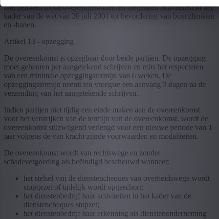
niet behoren tot de overeengekomen en toegelaten activiteiten in het
kader van de wet van 20 juli 2001 tot bevordering van buurtdiensten
en -banen.
Artikel 13 - opzegging
De overeenkomst is opzegbaar door beide partijen. De opzegging
moet gebeuren per aangetekend schrijven en mits het respecteren
van een minimale opzeggingstermijn van 6 weken. De
opzeggingstermijn neemt ten vroegste een aanvang 3 dagen na de
verzending van het aangetekende schrijven.
Indien partijen niet tijdig een einde maken aan de overeenkomst
voor het verstrijken van de termijn van de overeenkomst, wordt de
overeenkomst stilzwijgend verlengd voor een nieuwe periode van 1
jaar volgens de van kracht zijnde voorwaarden en modaliteiten.
De overeenkomst wordt van rechtswege en zonder
schadevergoeding als beëindigd beschouwd wanneer:
het stelsel van de dienstencheques van overheidswege wordt
stopgezet of tijdelijk wordt opgeschort;
het dienstenbedrijf haar activiteiten in het kader van de
dienstencheques stopzet;
het dienstenbedrijf haar erkenning als dienstenonderneming