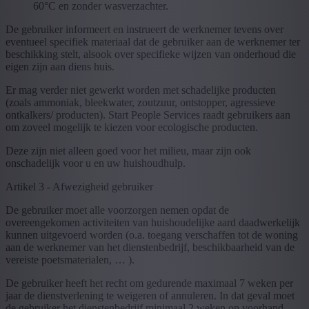
60°C en zonder wasverzachter.
De gebruiker informeert en instrueert de werknemer tevens over
eventueel specifiek materiaal dat de gebruiker aan de werknemer ter
beschikking stelt, alsook over specifieke wijzen van onderhoud die
eigen zijn aan diens huis.
Er mag verder niet gewerkt worden met schadelijke producten
(zoals ammoniak, bleekwater, zoutzuur, ontstopper, agressieve
ontkalkers/ producten). Start People Services raadt gebruikers aan
om zoveel mogelijk te kiezen voor ecologische producten.
Deze zijn niet alleen goed voor het milieu, maar zijn ook
onschadelijk voor u en uw huishoudhulp.
Artikel 3 - Afwezigheid gebruiker
De gebruiker moet alle voorzorgen nemen opdat de
overeengekomen activiteiten van huishoudelijke aard daadwerkelijk
kunnen uitgevoerd worden (o.a. toegang verschaffen tot de woning
aan de werknemer van het dienstenbedrijf, beschikbaarheid van de
vereiste poetsmaterialen, … ).
De gebruiker heeft het recht om gedurende maximaal 7 weken per
jaar de dienstverlening te weigeren of annuleren. In dat geval moet
de gebruiker het dienstenbedrijf minimaal 2 weken op voorhand