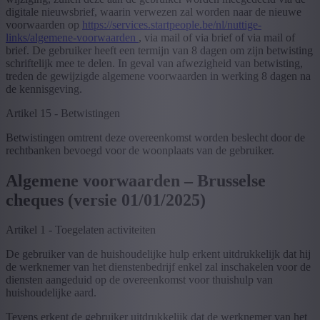
digitale nieuwsbrief, waarin verwezen zal worden naar de nieuwe
voorwaarden op
https://services.startpeople.be/nl/nuttige-
links/algemene-voorwaarden
, via mail of via brief of via mail of
brief. De gebruiker heeft een termijn van 8 dagen om zijn betwisting
schriftelijk mee te delen. In geval van afwezigheid van betwisting,
treden de gewijzigde algemene voorwaarden in werking 8 dagen na
de kennisgeving.
Artikel 15 - Betwistingen
Betwistingen omtrent deze overeenkomst worden beslecht door de
rechtbanken bevoegd voor de woonplaats van de gebruiker.
Algemene voorwaarden – Brusselse
cheques (versie 01/01/2025)
Artikel 1 - Toegelaten activiteiten
De gebruiker van de huishoudelijke hulp erkent uitdrukkelijk dat hij
de werknemer van het dienstenbedrijf enkel zal inschakelen voor de
diensten aangeduid op de overeenkomst voor thuishulp van
huishoudelijke aard.
Tevens erkent de gebruiker uitdrukkelijk dat de werknemer van het