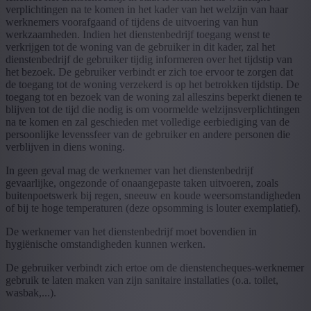
verplichtingen na te komen in het kader van het welzijn van haar
werknemers voorafgaand of tijdens de uitvoering van hun
werkzaamheden. Indien het dienstenbedrijf toegang wenst te
verkrijgen tot de woning van de gebruiker in dit kader, zal het
dienstenbedrijf de gebruiker tijdig informeren over het tijdstip van
het bezoek. De gebruiker verbindt er zich toe ervoor te zorgen dat
de toegang tot de woning verzekerd is op het betrokken tijdstip. De
toegang tot en bezoek van de woning zal alleszins beperkt dienen te
blijven tot de tijd die nodig is om voormelde welzijnsverplichtingen
na te komen en zal geschieden met volledige eerbiediging van de
persoonlijke levenssfeer van de gebruiker en andere personen die
verblijven in diens woning.
In geen geval mag de werknemer van het dienstenbedrijf
gevaarlijke, ongezonde of onaangepaste taken uitvoeren, zoals
buitenpoetswerk bij regen, sneeuw en koude weersomstandigheden
of bij te hoge temperaturen (deze opsomming is louter exemplatief).
De werknemer van het dienstenbedrijf moet bovendien in
hygiënische omstandigheden kunnen werken.
De gebruiker verbindt zich ertoe om de dienstencheques-werknemer
gebruik te laten maken van zijn sanitaire installaties (o.a. toilet,
wasbak,...).