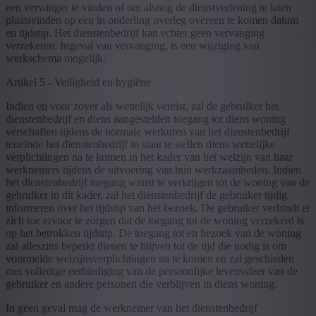
een vervanger te vinden of om alsnog de dienstverlening te laten
plaatsvinden op een in onderling overleg overeen te komen datum
en tijdstip. Het dienstenbedrijf kan echter geen vervanging
verzekeren. Ingeval van vervanging, is een wijziging van
werkschema mogelijk.
Artikel 5 - Veiligheid en hygiëne
Indien en voor zover als wettelijk vereist, zal de gebruiker het
dienstenbedrijf en diens aangestelden toegang tot diens woning
verschaffen tijdens de normale werkuren van het dienstenbedrijf
teneinde het dienstenbedrijf in staat te stellen diens wettelijke
verplichtingen na te komen in het kader van het welzijn van haar
werknemers tijdens de uitvoering van hun werkzaamheden. Indien
het dienstenbedrijf toegang wenst te verkrijgen tot de woning van de
gebruiker in dit kader, zal het dienstenbedrijf de gebruiker tijdig
informeren over het tijdstip van het bezoek. De gebruiker verbindt er
zich toe ervoor te zorgen dat de toegang tot de woning verzekerd is
op het betrokken tijdstip. De toegang tot en bezoek van de woning
zal alleszins beperkt dienen te blijven tot de tijd die nodig is om
voormelde welzijnsverplichtingen na te komen en zal geschieden
met volledige eerbiediging van de persoonlijke levenssfeer van de
gebruiker en andere personen die verblijven in diens woning.
In geen geval mag de werknemer van het dienstenbedrijf