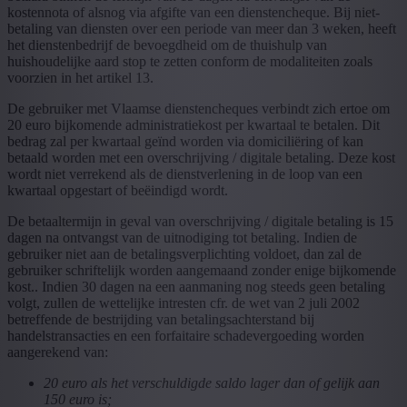
kostennota of alsnog via afgifte van een dienstencheque. Bij niet-
betaling van diensten over een periode van meer dan 3 weken, heeft
het dienstenbedrijf de bevoegdheid om de thuishulp van
huishoudelijke aard stop te zetten conform de modaliteiten zoals
voorzien in het artikel 13.
De gebruiker met Vlaamse dienstencheques verbindt zich ertoe om
20 euro bijkomende administratiekost per kwartaal te betalen. Dit
bedrag zal per kwartaal geïnd worden via domiciliëring of kan
betaald worden met een overschrijving / digitale betaling. Deze kost
wordt niet verrekend als de dienstverlening in de loop van een
kwartaal opgestart of beëindigd wordt.
De betaaltermijn in geval van overschrijving / digitale betaling is 15
dagen na ontvangst van de uitnodiging tot betaling. Indien de
gebruiker niet aan de betalingsverplichting voldoet, dan zal de
gebruiker schriftelijk worden aangemaand zonder enige bijkomende
kost.. Indien 30 dagen na een aanmaning nog steeds geen betaling
volgt, zullen de wettelijke intresten cfr. de wet van 2 juli 2002
betreffende de bestrijding van betalingsachterstand bij
handelstransacties en een forfaitaire schadevergoeding worden
aangerekend van:
20 euro als het verschuldigde saldo lager dan of gelijk aan
150 euro is;