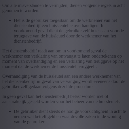
Om alle misverstanden te vermijden, dienen volgende regels in acht
genomen te worden:
Het is de gebruiker toegestaan om de werknemer van het
dienstenbedrijf een huissleutel te overhandigen. In
voorkomend geval dient de gebruiker zelf in te staan voor de
teruggave van de huissleutel door de werknemer van het
dienstenbedrijf.
Het dienstenbedrijf raadt aan om in voorkomend geval de
werknemer een verklaring van ontvangst te laten ondertekenen op
moment van overhandiging en een verklaring van teruggave op het
moment dat de werknemer de huissleutel teruggeeft.
Overhandiging van de huissleutel aan een andere werknemer van
het dienstenbedrijf in geval van vervanging wordt eveneens door de
gebruiker zelf gedaan volgens dezelfde procedure.
In geen geval kan het dienstenbedrijf belast worden met of
aansprakelijk gesteld worden voor het beheer van de huissleutels.
De gebruiker dient steeds de nodige voorzichtigheid in acht te
nemen wat betreft geld en waardevolle zaken in de woning
van de gebruiker.