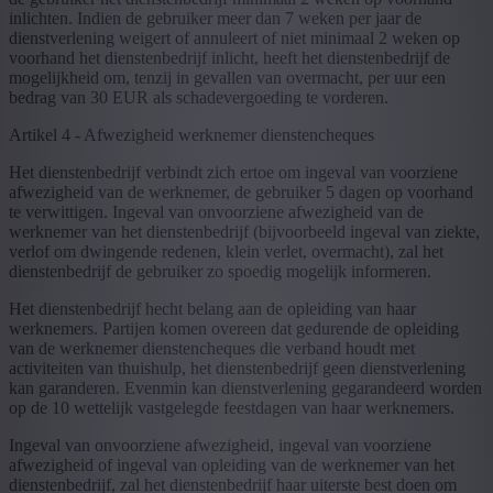
inlichten. Indien de gebruiker meer dan 7 weken per jaar de
dienstverlening weigert of annuleert of niet minimaal 2 weken op
voorhand het dienstenbedrijf inlicht, heeft het dienstenbedrijf de
mogelijkheid om, tenzij in gevallen van overmacht, per uur een
bedrag van 30 EUR als schadevergoeding te vorderen.
Artikel 4 - Afwezigheid werknemer dienstencheques
Het dienstenbedrijf verbindt zich ertoe om ingeval van voorziene
afwezigheid van de werknemer, de gebruiker 5 dagen op voorhand
te verwittigen. Ingeval van onvoorziene afwezigheid van de
werknemer van het dienstenbedrijf (bijvoorbeeld ingeval van ziekte,
verlof om dwingende redenen, klein verlet, overmacht), zal het
dienstenbedrijf de gebruiker zo spoedig mogelijk informeren.
Het dienstenbedrijf hecht belang aan de opleiding van haar
werknemers. Partijen komen overeen dat gedurende de opleiding
van de werknemer dienstencheques die verband houdt met
activiteiten van thuishulp, het dienstenbedrijf geen dienstverlening
kan garanderen. Evenmin kan dienstverlening gegarandeerd worden
op de 10 wettelijk vastgelegde feestdagen van haar werknemers.
Ingeval van onvoorziene afwezigheid, ingeval van voorziene
afwezigheid of ingeval van opleiding van de werknemer van het
dienstenbedrijf, zal het dienstenbedrijf haar uiterste best doen om