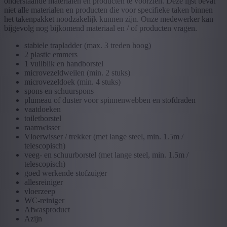
onderstaande materialen en producten te voorzien. Deze lijst bevat
niet alle materialen en producten die voor specifieke taken binnen
het takenpakket noodzakelijk kunnen zijn. Onze medewerker kan
bijgevolg nog bijkomend materiaal en / of producten vragen.
stabiele trapladder (max. 3 treden hoog)
2 plastic emmers
1 vuilblik en handborstel
microvezeldweilen (min. 2 stuks)
microvezeldoek (min. 4 stuks)
spons en schuurspons
​​​​​plumeau of duster voor spinnenwebben en stofdraden
vaatdoeken
toiletborstel
raamwisser
Vloerwisser / trekker (met lange steel, min. 1.5m /
telescopisch)
veeg- en schuurborstel (met lange steel, min. 1.5m /
telescopisch)
goed werkende stofzuiger
allesreiniger
vloerzeep
WC-reiniger
Afwasproduct
Azijn