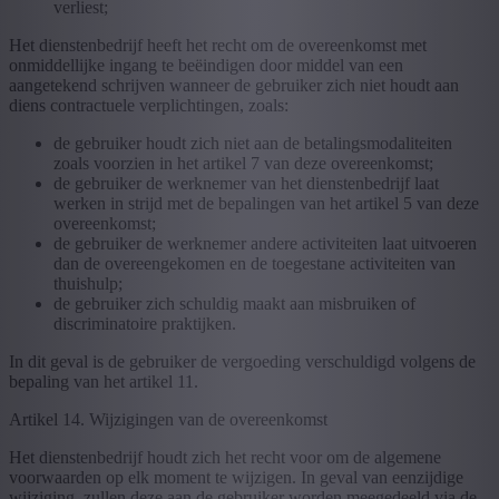
verliest;
Het dienstenbedrijf heeft het recht om de overeenkomst met
onmiddellijke ingang te beëindigen door middel van een
aangetekend schrijven wanneer de gebruiker zich niet houdt aan
diens contractuele verplichtingen, zoals:
de gebruiker houdt zich niet aan de betalingsmodaliteiten
zoals voorzien in het artikel 7 van deze overeenkomst;
de gebruiker de werknemer van het dienstenbedrijf laat
werken in strijd met de bepalingen van het artikel 5 van deze
overeenkomst;
de gebruiker de werknemer andere activiteiten laat uitvoeren
dan de overeengekomen en de toegestane activiteiten van
thuishulp;
de gebruiker zich schuldig maakt aan misbruiken of
discriminatoire praktijken.
In dit geval is de gebruiker de vergoeding verschuldigd volgens de
bepaling van het artikel 11.
Artikel 14. Wijzigingen van de overeenkomst
Het dienstenbedrijf houdt zich het recht voor om de algemene
voorwaarden op elk moment te wijzigen. In geval van eenzijdige
wijziging, zullen deze aan de gebruiker worden meegedeeld via de