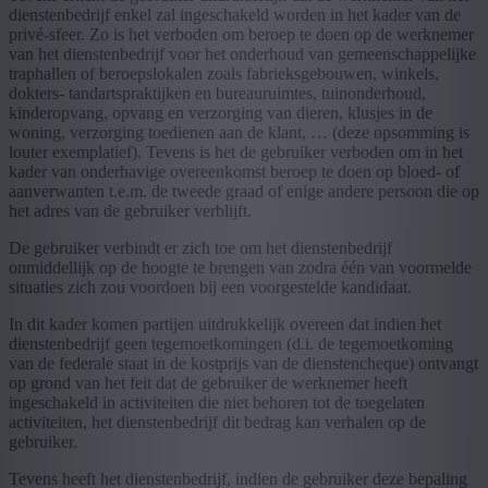
dienstenbedrijf enkel zal ingeschakeld worden in het kader van de
privé-sfeer. Zo is het verboden om beroep te doen op de werknemer
van het dienstenbedrijf voor het onderhoud van gemeenschappelijke
traphallen of beroepslokalen zoals fabrieksgebouwen, winkels,
dokters- tandartspraktijken en bureauruimtes, tuinonderhoud,
kinderopvang, opvang en verzorging van dieren, klusjes in de
woning, verzorging toedienen aan de klant, … (deze opsomming is
louter exemplatief). Tevens is het de gebruiker verboden om in het
kader van onderhavige overeenkomst beroep te doen op bloed- of
aanverwanten t.e.m. de tweede graad of enige andere persoon die op
het adres van de gebruiker verblijft.
De gebruiker verbindt er zich toe om het dienstenbedrijf
onmiddellijk op de hoogte te brengen van zodra één van voormelde
situaties zich zou voordoen bij een voorgestelde kandidaat.
In dit kader komen partijen uitdrukkelijk overeen dat indien het
dienstenbedrijf geen tegemoetkomingen (d.i. de tegemoetkoming
van de federale staat in de kostprijs van de dienstencheque) ontvangt
op grond van het feit dat de gebruiker de werknemer heeft
ingeschakeld in activiteiten die niet behoren tot de toegelaten
activiteiten, het dienstenbedrijf dit bedrag kan verhalen op de
gebruiker.
Tevens heeft het dienstenbedrijf, indien de gebruiker deze bepaling