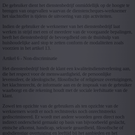
De gebruiker dient het dienstenbedrijf onmiddellijk op de hoogte te
brengen van ongevallen waarvan de dienstencheques-werknemer
het slachtoffer is tijdens de uitvoering van zijn activiteiten.
Indien de gebruiker de werknemer van het dienstenbedrijf laat
werken in strijd met een of meerdere van de voorgaande bepalingen,
heeft het dienstenbedrijf de bevoegdheid om de thuishulp van
huishoudelijke aard stop te zetten conform de modaliteiten zoals
voorzien in het artikel 13.
Artikel 6 - Non-discriminatie
Het dienstenbedrijf biedt de klant een kwaliteitsdienstverlening aan,
die het respect voor de menswaardigheid, de persoonlijke
levenssfeer, de ideologische, filosofische of religieuze overtuigingen,
het klachtenrecht, de informatie aan en de inspraak van de gebruiker
waarborgt en die rekening houdt met de sociale leefsituatie van de
klant.
Zowel ten opzichte van de gebruikers als ten opzichte van de
werknemers wordt er noch rechtstreeks noch onrechtstreeks
gediscrimineerd. Er wordt met andere woorden geen direct noch
indirect onderscheid gemaakt op basis van bijvoorbeeld geslacht,
etnische afkomst, handicap, seksuele geaardheid, filosofische of
godsdienstige overtuiging en leeftijd bij het aanbieden en het