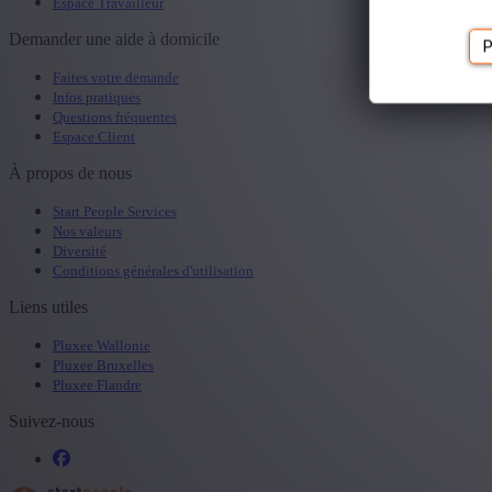
Espace Travailleur
Demander une aide à domicile
P
Faites votre demande
Infos pratiques
Questions fréquentes
Espace Client
À propos de nous
Start People Services
Nos valeurs
Diversité
Conditions générales d'utilisation
Liens utiles
Pluxee Wallonie
Pluxee Bruxelles
Pluxee Flandre
Suivez-nous