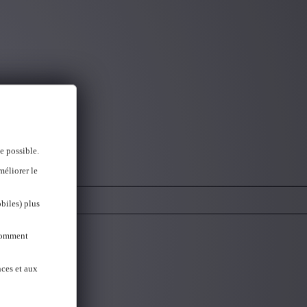
e possible.
méliorer le
biles) plus
 Comment
nces et aux