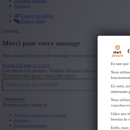
À propos de nous
Agences
Espace travailleur
Espace client
Loading...
Merci pour votre message
C
Nous avons bien reçu votre message et nous vous répondrons dans les 
En tant que 
Retour à la page d’accueil
Une erreur s'est produite. Veuillez réessayer plus tard.
Fermer
Nous utiliso
Trouver une agence dans votre région
fonctionnem
En outre, no
intéressant 
Rechercher
Nous utilis
Devenez aide à domicile
vous êtes-vo
Grâce aux ré
Travailler comme aide à domicile
besoins de v
Avantages
Questions fréquentes
Enfin, nous 