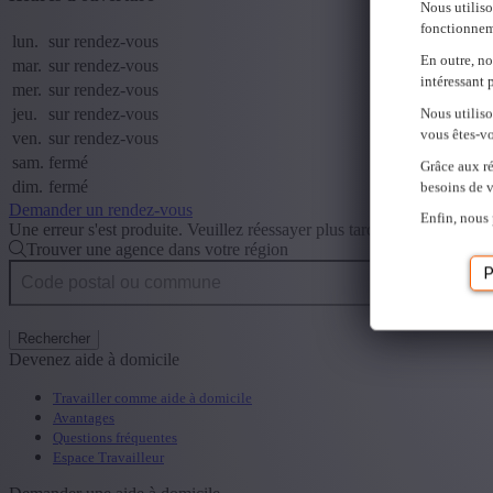
Nous utiliso
fonctionnem
lun.
sur rendez-vous
En outre, no
mar.
sur rendez-vous
intéressant 
mer.
sur rendez-vous
jeu.
sur rendez-vous
Nous utilis
vous êtes-vo
ven.
sur rendez-vous
sam.
fermé
Grâce aux ré
dim.
fermé
besoins de v
Demander un rendez-vous
Enfin, nous 
Une erreur s'est produite. Veuillez réessayer plus tard.
Fermer
Trouver une agence dans votre région
P
Rechercher
Devenez aide à domicile
Travailler comme aide à domicile
Avantages
Questions fréquentes
Espace Travailleur