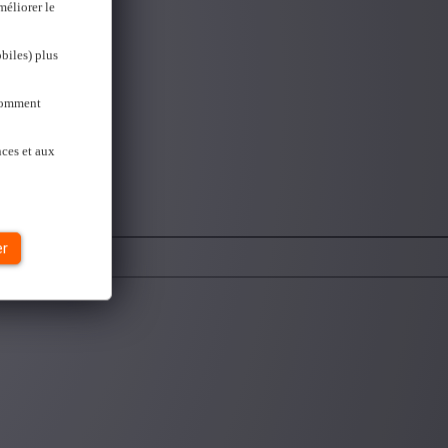
méliorer le
biles) plus
 Comment
nces et aux
er