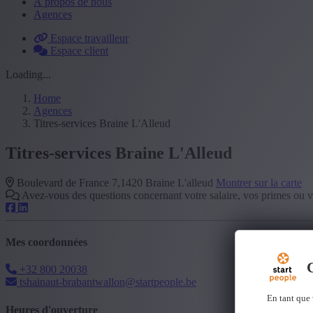
À propos de nous
Agences
Espace travailleur
Espace client
Loading...
Home
Agences
Titres-services Braine L'Alleud
Titres-services Braine L'Alleud
Boulevard de France 7,1420 Braine L'alleud
Montrer sur la carte
Avez-vous des questions concernant votre salaire, vos primes ou 
Mes coordonnées
C
+32 800 20038
tshainaut-brabantwallon@startpeople.be
En tant que 
Heures d'ouverture