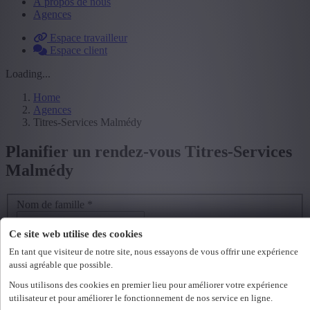
À propos de nous
Agences
Espace travailleur
Espace client
Loading...
Home
Agences
Titres-Services Malmédy
Planifier un rendez-vous Titres-Services
Malmédy
Nom de famille
*
Prénom
*
Ce site web utilise des cookies
En tant que visiteur de notre site, nous essayons de vous offrir une expérience
Adresse e-mail
*
aussi agréable que possible.
Nous utilisons des cookies en premier lieu pour améliorer votre expérience
GSM ou téléphone
*
utilisateur et pour améliorer le fonctionnement de nos service en ligne.