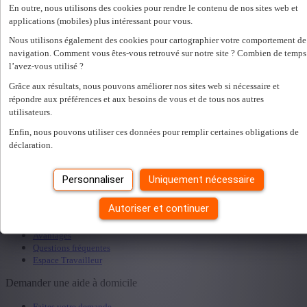
Pour quoi souhaitez-vous demander un rendez-vous ?
*
En outre, nous utilisons des cookies pour rendre le contenu de nos sites web et
applications (mobiles) plus intéressant pour vous.
Nous utilisons également des cookies pour cartographier votre comportement de
En remplissant ce formulaire, vous acceptez
privacy policy
navigation. Comment vous êtes-vous retrouvé sur notre site ? Combien de temps
.
*
l’avez-vous utilisé ?
Je souhaite recevoir une copie du formulaire rempli.
Grâce aux résultats, nous pouvons améliorer nos sites web si nécessaire et
répondre aux préférences et aux besoins de vous et de tous nos autres
utilisateurs.
Une erreur s'est produite. Veuillez réessayer plus tard.
Fermer
Trouver une agence dans votre région
Enfin, nous pouvons utiliser ces données pour remplir certaines obligations de
déclaration.
Personnaliser
Uniquement nécessaire
Rechercher
Devenez aide à domicile
Autoriser et continuer
Travailler comme aide à domicile
Avantages
Questions fréquentes
Espace Travailleur
Demander une aide à domicile
Faites votre demande