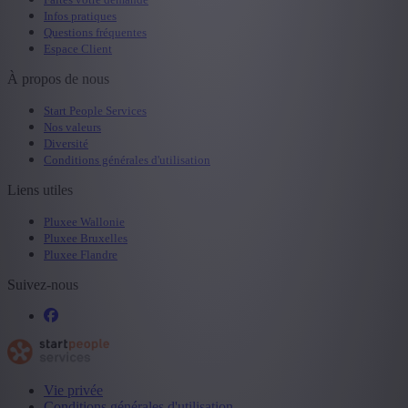
Infos pratiques
Questions fréquentes
Espace Client
À propos de nous
Start People Services
Nos valeurs
Diversité
Conditions générales d'utilisation
Liens utiles
Pluxee Wallonie
Pluxee Bruxelles
Pluxee Flandre
Suivez-nous
Vie privée
Conditions générales d'utilisation