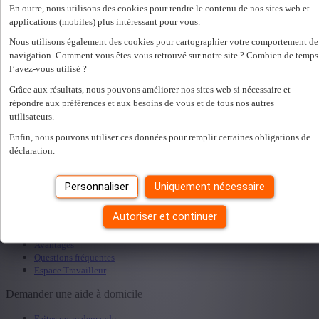
Pour quoi souhaitez-vous demander un rendez-vous ?
*
En outre, nous utilisons des cookies pour rendre le contenu de nos sites web et
applications (mobiles) plus intéressant pour vous.
Nous utilisons également des cookies pour cartographier votre comportement de
En remplissant ce formulaire, vous acceptez
privacy policy
navigation. Comment vous êtes-vous retrouvé sur notre site ? Combien de temps
.
*
l’avez-vous utilisé ?
Je souhaite recevoir une copie du formulaire rempli.
Grâce aux résultats, nous pouvons améliorer nos sites web si nécessaire et
répondre aux préférences et aux besoins de vous et de tous nos autres
utilisateurs.
Une erreur s'est produite. Veuillez réessayer plus tard.
Fermer
Trouver une agence dans votre région
Enfin, nous pouvons utiliser ces données pour remplir certaines obligations de
déclaration.
Personnaliser
Uniquement nécessaire
Rechercher
Devenez aide à domicile
Autoriser et continuer
Travailler comme aide à domicile
Avantages
Questions fréquentes
Espace Travailleur
Demander une aide à domicile
Faites votre demande