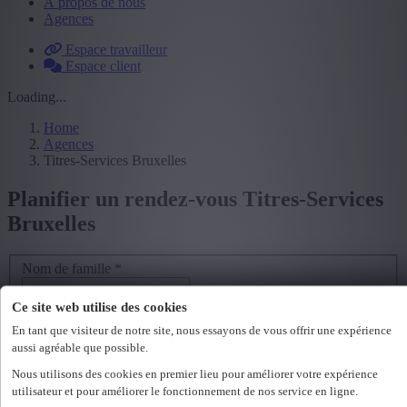
À propos de nous
Agences
Espace travailleur
Espace client
Loading...
Home
Agences
Titres-Services Bruxelles
Planifier un rendez-vous Titres-Services
Bruxelles
Nom de famille
*
Prénom
*
Ce site web utilise des cookies
En tant que visiteur de notre site, nous essayons de vous offrir une expérience
Adresse e-mail
*
aussi agréable que possible.
Nous utilisons des cookies en premier lieu pour améliorer votre expérience
GSM ou téléphone
*
utilisateur et pour améliorer le fonctionnement de nos service en ligne.