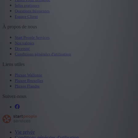
Infos pratiques
Questions fréquentes
Espace Client
À propos de nous
Start People Services
Nos valeurs
Diversité
Conditions générales d'utilisation
Liens utiles
Pluxee Wallonie
Pluxee Bruxelles
Pluxee Flandre
Suivez-nous
Vie privée
Conditions générales d'utilisation