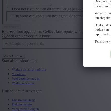
Daarnaast g
maken voor 
Door het invullen van dit formulier ga je akkoord met de
priva
We gebruike
Ik wens een kopie van het ingevulde formulier te ontvangen
terechtgeko
Dankzij de 
noden van j
Er is een fout opgetreden. Gelieve later opnieuw te proberen.
Sluiten
rapporterin
Zoek een kantoor in je buurt
Ten slotte 
Zoek kantoor
Start als huishoudhulp
Werken als huishoudhulp
Voordelen
Veel gestelde vragen
Werknemerszone
Huishoudhulp aanvragen
Doe uw aanvraag
Praktische info
Veelgestelde vragen