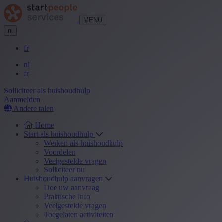
MENU
nl
fr
nl
fr
Solliciteer als huishoudhulp
Aanmelden
Andere talen
Home
Start als huishoudhulp
Werken als huishoudhulp
Voordelen
Veelgestelde vragen
Solliciteer nu
Huishoudhulp aanvragen
Doe uw aanvraag
Praktische info
Veelgestelde vragen
Toegelaten activiteiten