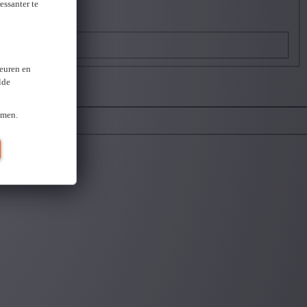
essanter te
keuren en
lde
omen.