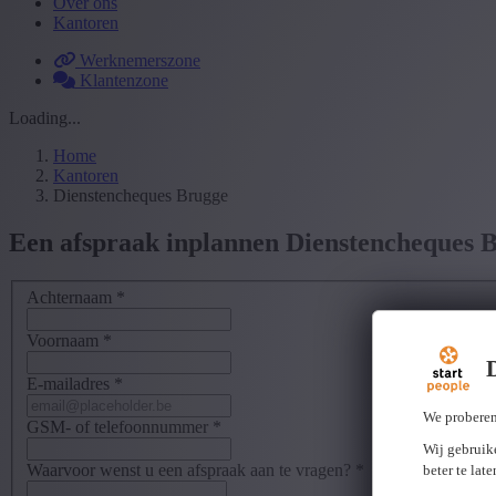
Over ons
Kantoren
Werknemerszone
Klantenzone
Loading...
Home
Kantoren
Dienstencheques Brugge
Een afspraak inplannen Dienstencheques 
Achternaam
*
Voornaam
*
E-mailadres
*
We proberen
GSM- of telefoonnummer
*
Wij gebruike
Waarvoor wenst u een afspraak aan te vragen?
*
beter te lat