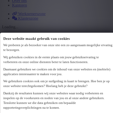
Over ons
Kantoren
Werknemerszone
Klantenzone
Loading...
Bedankt voor uw bericht
Deze website maakt gebruik van cookies
We proberen je als bezoeker van onze site een zo aangenaam mogelijke ervaring
We hebben uw bericht goed ontvangen en zullen u zo snel mogelijk
te bezorgen.
een antwoord geven.
Wij gebruiken cookies in de eerste plaats om jouw gebruikservaring te
Ga naar de Homepagina
verbeteren en onze online diensten beter te laten functioneren.
Er is een fout opgetreden. Gelieve later opnieuw te proberen.
Sluiten
Daarnaast gebruiken we cookies om de inhoud van onze websites en (mobiele)
Zoek een kantoor in je buurt
applicaties interessanter te maken voor jou.
We gebruiken cookies ook om je surfgedrag in kaart te brengen. Hoe ben je op
onze website terechtgekomen? Hoelang heb je deze gebruikt?
Zoek kantoor
Dankzij de resultaten kunnen wij onze websites waar nodig verbeteren en
Start als huishoudhulp
inspelen op de voorkeuren en noden van jou en al onze andere gebruikers.
Tenslotte kunnen we die data gebruiken om bepaalde
Werken als huishoudhulp
rapporteringsverplichtingen na te komen.
Voordelen