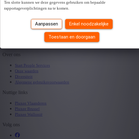
Veel gestelde vragen
Ten slotte kunnen we deze gegevens gebruiken om bepaalde
Werknemerszone
rapportageverplichtingen na te komen.
Huishoudhulp aanvragen
Aanpassen
Enkel noodzakelijke
Doe uw aanvraag
Praktische info
Toestaan en doorgaan
Veelgestelde vragen
Klantenzone
Over ons
Start People Services
Onze waarden
Diversiteit
Algemene gebruiksvoorwaarden
Nuttige links
Pluxee Vlaanderen
Pluxee Brussel
Pluxee Wallonië
Volg ons