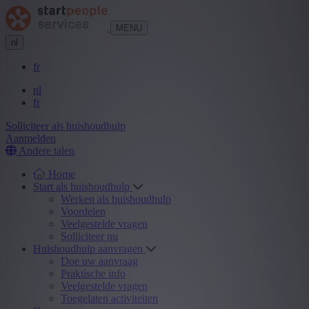
MENU
nl
fr
nl
fr
Solliciteer als huishoudhulp
Aanmelden
Andere talen
Home
Start als huishoudhulp
Werken als huishoudhulp
Voordelen
Veelgestelde vragen
Solliciteer nu
Huishoudhulp aanvragen
Doe uw aanvraag
Praktische info
Veelgestelde vragen
Toegelaten activiteiten