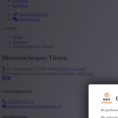
Over ons
Kantoren
Werknemerszone
Klantenzone
Loading...
Home
Kantoren
Dienstencheques Tienen
Dienstencheques Tienen
4e Lansierslaan 77,3300 Tienen
Bekijk op kaart
Vragen over je loon, premies of vakantie?
Klik hier
Contactgegevens
+32 800 242 53
dcqtienenleuven@startpeople.be
We proberen
Openingsuren
Wij gebruike