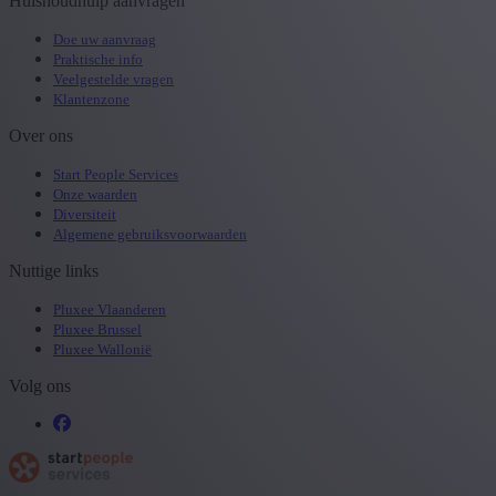
Huishoudhulp aanvragen
Doe uw aanvraag
Praktische info
Veelgestelde vragen
Klantenzone
Over ons
Start People Services
Onze waarden
Diversiteit
Algemene gebruiksvoorwaarden
Nuttige links
Pluxee Vlaanderen
Pluxee Brussel
Pluxee Wallonië
Volg ons