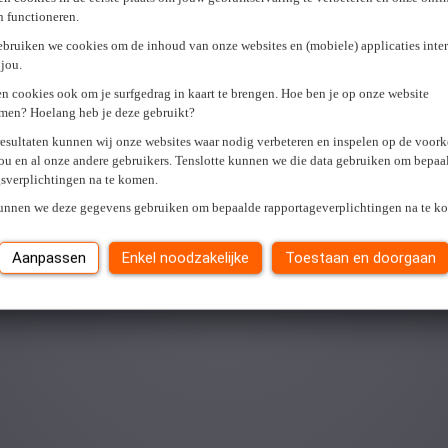
en functioneren.
ebruiken we cookies om de inhoud van onze websites en (mobiele) applicaties inter
jou.
n cookies ook om je surfgedrag in kaart te brengen. Hoe ben je op onze website
men? Hoelang heb je deze gebruikt?
resultaten kunnen wij onze websites waar nodig verbeteren en inspelen op de voor
ou en al onze andere gebruikers. Tenslotte kunnen we die data gebruiken om bepaa
gsverplichtingen na te komen.
kunnen we deze gegevens gebruiken om bepaalde rapportageverplichtingen na te k
Aanpassen
Enkel noodzakelijke
Toestaan en doorgaan