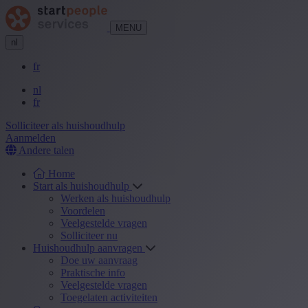
MENU
nl
fr
nl
fr
Solliciteer als huishoudhulp
Aanmelden
Andere talen
Home
Start als huishoudhulp
Werken als huishoudhulp
Voordelen
Veelgestelde vragen
Solliciteer nu
Huishoudhulp aanvragen
Doe uw aanvraag
Praktische info
Veelgestelde vragen
Toegelaten activiteiten