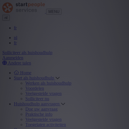
MENU
nl
fr
nl
fr
Solliciteer als huishoudhulp
Aanmelden
Andere talen
Home
Start als huishoudhulp
Werken als huishoudhulp
Voordelen
Veelgestelde vragen
Solliciteer nu
Huishoudhulp aanvragen
Doe uw aanvraag
Praktische info
Veelgestelde vragen
Toegelaten activiteiten