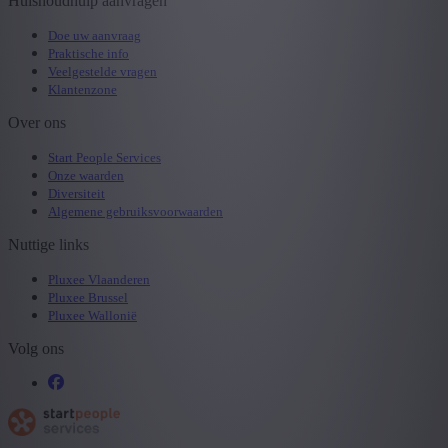
Huishoudhulp aanvragen
Doe uw aanvraag
Praktische info
Veelgestelde vragen
Klantenzone
Over ons
Start People Services
Onze waarden
Diversiteit
Algemene gebruiksvoorwaarden
Nuttige links
Pluxee Vlaanderen
Pluxee Brussel
Pluxee Wallonië
Volg ons