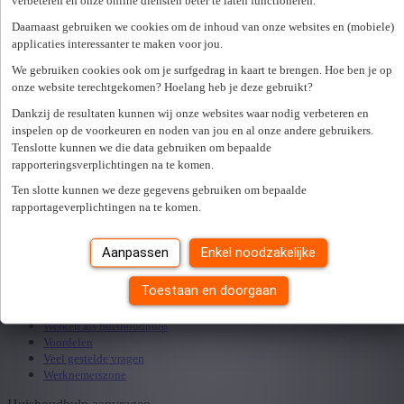
verbeteren en onze online diensten beter te laten functioneren.
Daarnaast gebruiken we cookies om de inhoud van onze websites en (mobiele)
ma
op afspraak
applicaties interessanter te maken voor jou.
di
op afspraak
We gebruiken cookies ook om je surfgedrag in kaart te brengen. Hoe ben je op
wo
op afspraak
onze website terechtgekomen? Hoelang heb je deze gebruikt?
do
op afspraak
vr
op afspraak
Dankzij de resultaten kunnen wij onze websites waar nodig verbeteren en
inspelen op de voorkeuren en noden van jou en al onze andere gebruikers.
za
gesloten
Tenslotte kunnen we die data gebruiken om bepaalde
zo
gesloten
rapporteringsverplichtingen na te komen.
Maak een afspraak
Er is een fout opgetreden. Gelieve later opnieuw te proberen.
Sluiten
Ten slotte kunnen we deze gegevens gebruiken om bepaalde
Zoek een kantoor in je buurt
rapportageverplichtingen na te komen.
Aanpassen
Enkel noodzakelijke
Zoek kantoor
Toestaan en doorgaan
Start als huishoudhulp
Werken als huishoudhulp
Voordelen
Veel gestelde vragen
Werknemerszone