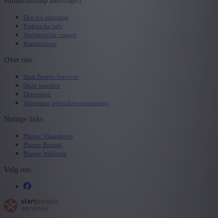
Huishoudhulp aanvragen
Doe uw aanvraag
Praktische info
Veelgestelde vragen
Klantenzone
Over ons
Start People Services
Onze waarden
Diversiteit
Algemene gebruiksvoorwaarden
Nuttige links
Pluxee Vlaanderen
Pluxee Brussel
Pluxee Wallonië
Volg ons