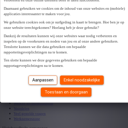
verbeteren en onze online diensten beter te laten functioneren.
Daarnaast gebruiken we cookies om de inhoud van onze websites en (mobiele)
ma
op afspraak
applicaties interessanter te maken voor jou.
di
op afspraak
We gebruiken cookies ook om je surfgedrag in kaart te brengen. Hoe ben je op
wo
op afspraak
onze website terechtgekomen? Hoelang heb je deze gebruikt?
do
op afspraak
vr
op afspraak
Dankzij de resultaten kunnen wij onze websites waar nodig verbeteren en
inspelen op de voorkeuren en noden van jou en al onze andere gebruikers.
za
gesloten
Tenslotte kunnen we die data gebruiken om bepaalde
zo
gesloten
rapporteringsverplichtingen na te komen.
Maak een afspraak
Er is een fout opgetreden. Gelieve later opnieuw te proberen.
Sluiten
Ten slotte kunnen we deze gegevens gebruiken om bepaalde
Zoek een kantoor in je buurt
rapportageverplichtingen na te komen.
Aanpassen
Enkel noodzakelijke
Zoek kantoor
Toestaan en doorgaan
Start als huishoudhulp
Werken als huishoudhulp
Voordelen
Veel gestelde vragen
Werknemerszone