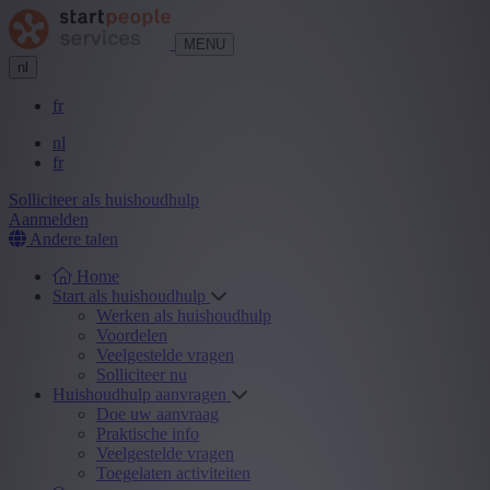
MENU
nl
fr
nl
fr
Solliciteer als huishoudhulp
Aanmelden
Andere talen
Home
Start als huishoudhulp
Werken als huishoudhulp
Voordelen
Veelgestelde vragen
Solliciteer nu
Huishoudhulp aanvragen
Doe uw aanvraag
Praktische info
Veelgestelde vragen
Toegelaten activiteiten