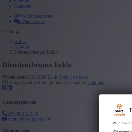
Over ons
Kantoren
Werknemerszone
Klantenzone
Loading...
Home
Kantoren
Dienstencheques Eeklo
Dienstencheques Eeklo
Stationstraat 26,9900 Eeklo
Bekijk op kaart
Vragen over je loon, premies of vakantie?
Klik hier
Contactgegevens
+32 800 122.58
dcqovl@startpeople.be
We proberen
Openingsuren
Wij gebruike