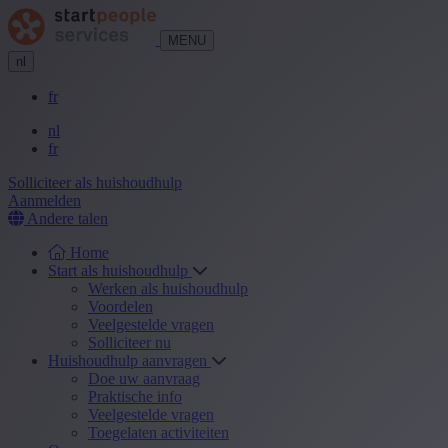
MENU
nl
fr
nl
fr
Solliciteer als huishoudhulp
Aanmelden
Andere talen
Home
Start als huishoudhulp
Werken als huishoudhulp
Voordelen
Veelgestelde vragen
Solliciteer nu
Huishoudhulp aanvragen
Doe uw aanvraag
Praktische info
Veelgestelde vragen
Toegelaten activiteiten