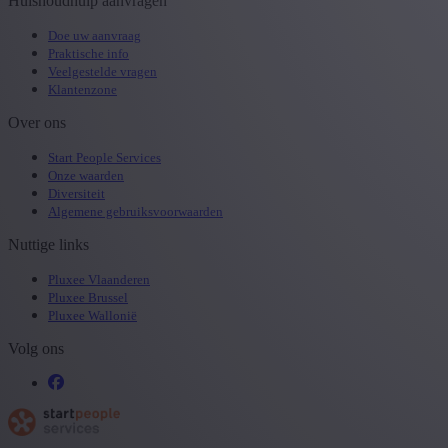
Huishoudhulp aanvragen
Doe uw aanvraag
Praktische info
Veelgestelde vragen
Klantenzone
Over ons
Start People Services
Onze waarden
Diversiteit
Algemene gebruiksvoorwaarden
Nuttige links
Pluxee Vlaanderen
Pluxee Brussel
Pluxee Wallonië
Volg ons