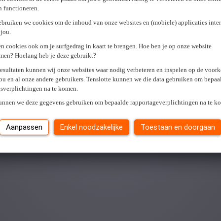
en functioneren.
ebruiken we cookies om de inhoud van onze websites en (mobiele) applicaties inter
jou.
n cookies ook om je surfgedrag in kaart te brengen. Hoe ben je op onze website
men? Hoelang heb je deze gebruikt?
resultaten kunnen wij onze websites waar nodig verbeteren en inspelen op de voor
ou en al onze andere gebruikers. Tenslotte kunnen we die data gebruiken om bepaa
gsverplichtingen na te komen.
kunnen we deze gegevens gebruiken om bepaalde rapportageverplichtingen na te k
Aanpassen
Enkel noodzakelijke
Toestaan en doorgaan